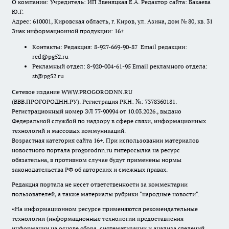
О компании: Учредитель: ИП Звеняцкая Е.А. Редактор сайта: Бакаева
Ю.Г.
Адрес: 610001, Кировская область, г. Киров, ул. Азина, дом № 80, кв. 31
Знак информационной продукции: 16+
Контакты: Редакция: 8-927-669-90-87 Email редакции:
red@pg52.ru
Рекламный отдел: 8-920-004-61-95 Email рекламного отдела:
st@pg52.ru
Сетевое издание WWW.PROGORODNN.RU
(ВВВ.ПРОГОРОДНН.РУ). Регистрация РКН: №: 7378360181.
Регистрационный номер ЭЛ 77-90994 от 10.03.2026., выдано
Федеральной службой по надзору в сфере связи, информационных
технологий и массовых коммуникаций.
Возрастная категория сайта 16+. При использовании материалов
новостного портала progorodnn.ru гиперссылка на ресурс
обязательна
,
в противном случае будут применены нормы
законодательства РФ об авторских и смежных правах.
Редакция портала не несет ответственности за комментарии
пользователей, а также материалы рубрики "народные новости".
«На информационном ресурсе применяются рекомендательные
технологии (информационные технологии предоставления
информации на основе сбора, систематизации и анализа сведений,