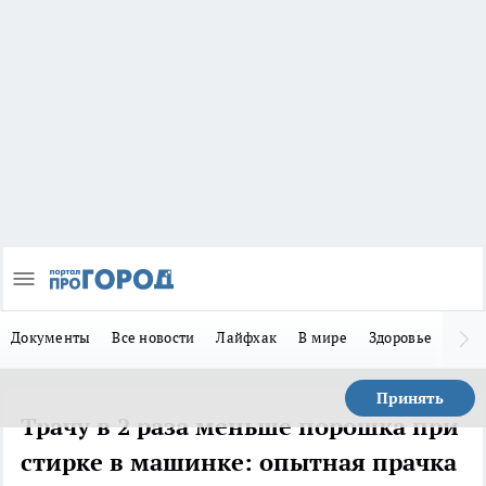
Документы
Все новости
Лайфхак
В мире
Здоровье
Зака
Принять
Трачу в 2 раза меньше порошка при
стирке в машинке: опытная прачка