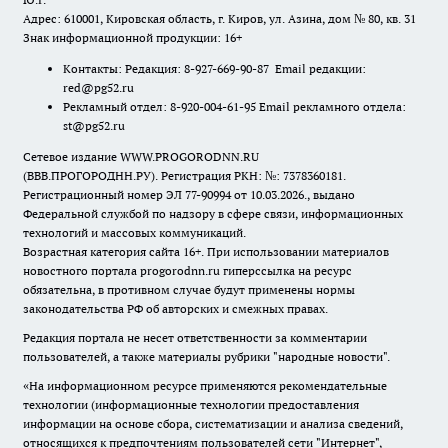
Адрес: 610001, Кировская область, г. Киров, ул. Азина, дом № 80, кв. 31
Знак информационной продукции: 16+
Контакты: Редакция: 8-927-669-90-87 Email редакции:
red@pg52.ru
Рекламный отдел: 8-920-004-61-95 Email рекламного отдела:
st@pg52.ru
Сетевое издание WWW.PROGORODNN.RU
(ВВВ.ПРОГОРОДНН.РУ). Регистрация РКН: №: 7378360181.
Регистрационный номер ЭЛ 77-90994 от 10.03.2026., выдано
Федеральной службой по надзору в сфере связи, информационных
технологий и массовых коммуникаций.
Возрастная категория сайта 16+. При использовании материалов
новостного портала progorodnn.ru гиперссылка на ресурс
обязательна
,
в противном случае будут применены нормы
законодательства РФ об авторских и смежных правах.
Редакция портала не несет ответственности за комментарии
пользователей, а также материалы рубрики "народные новости".
«На информационном ресурсе применяются рекомендательные
технологии (информационные технологии предоставления
информации на основе сбора, систематизации и анализа сведений,
относящихся к предпочтениям пользователей сети "Интернет",