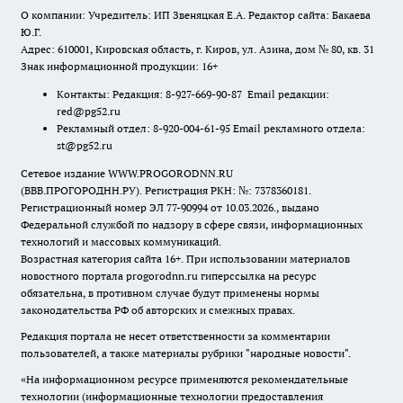
О компании: Учредитель: ИП Звеняцкая Е.А. Редактор сайта: Бакаева
Ю.Г.
Адрес: 610001, Кировская область, г. Киров, ул. Азина, дом № 80, кв. 31
Знак информационной продукции: 16+
Контакты: Редакция: 8-927-669-90-87 Email редакции:
red@pg52.ru
Рекламный отдел: 8-920-004-61-95 Email рекламного отдела:
st@pg52.ru
Сетевое издание WWW.PROGORODNN.RU
(ВВВ.ПРОГОРОДНН.РУ). Регистрация РКН: №: 7378360181.
Регистрационный номер ЭЛ 77-90994 от 10.03.2026., выдано
Федеральной службой по надзору в сфере связи, информационных
технологий и массовых коммуникаций.
Возрастная категория сайта 16+. При использовании материалов
новостного портала progorodnn.ru гиперссылка на ресурс
обязательна
,
в противном случае будут применены нормы
законодательства РФ об авторских и смежных правах.
Редакция портала не несет ответственности за комментарии
пользователей, а также материалы рубрики "народные новости".
«На информационном ресурсе применяются рекомендательные
технологии (информационные технологии предоставления