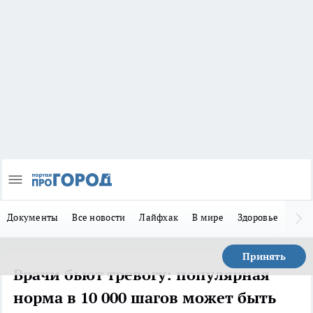
Документы
Все новости
Лайфхак
В мире
Здоровье
Зака
Принять
Врачи бьют тревогу: популярная
норма в 10 000 шагов может быть