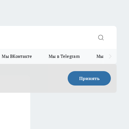
Мы ВКонтакте
Мы в Telegram
Мы в MAX
Принять