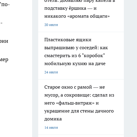
отель: добавляю пару капель в
"по-
подставку ёршика — и
никакого «аромата общаги»
 -
20 июля
Пластиковые ящики
ерии
выпрашиваю у соседей: как
смастерить из 6 "коробок"
мер
мобильную кухню на даче
24 июля
Старое окно с рамой — не
мусор, а сокровище: сделал из
него «фальш‑витраж» и
украшение для стены дачного
домика
14 июля