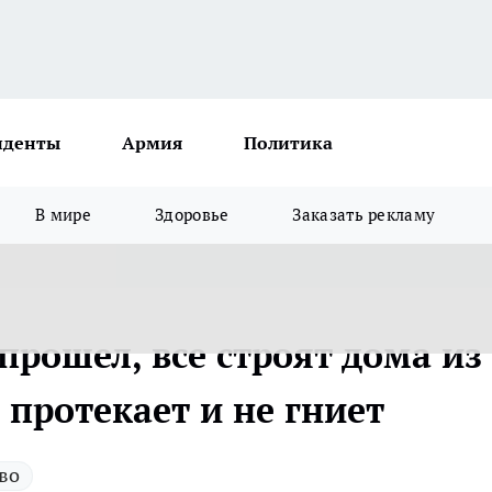
иденты
Армия
Политика
В мире
Здоровье
Заказать рекламу
рошел, все строят дома из
 протекает и не гниет
во