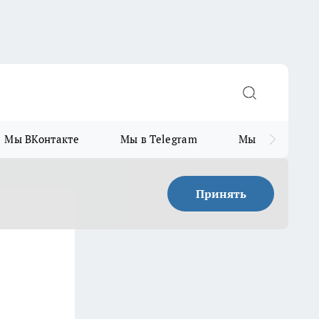
Мы ВКонтакте
Мы в Telegram
Мы в MAX
Принять