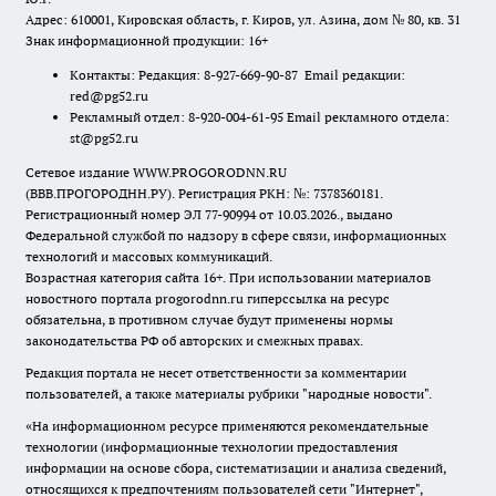
Адрес: 610001, Кировская область, г. Киров, ул. Азина, дом № 80, кв. 31
Знак информационной продукции: 16+
Контакты: Редакция: 8-927-669-90-87 Email редакции:
red@pg52.ru
Рекламный отдел: 8-920-004-61-95 Email рекламного отдела:
st@pg52.ru
Сетевое издание WWW.PROGORODNN.RU
(ВВВ.ПРОГОРОДНН.РУ). Регистрация РКН: №: 7378360181.
Регистрационный номер ЭЛ 77-90994 от 10.03.2026., выдано
Федеральной службой по надзору в сфере связи, информационных
технологий и массовых коммуникаций.
Возрастная категория сайта 16+. При использовании материалов
новостного портала progorodnn.ru гиперссылка на ресурс
обязательна
,
в противном случае будут применены нормы
законодательства РФ об авторских и смежных правах.
Редакция портала не несет ответственности за комментарии
пользователей, а также материалы рубрики "народные новости".
«На информационном ресурсе применяются рекомендательные
технологии (информационные технологии предоставления
информации на основе сбора, систематизации и анализа сведений,
относящихся к предпочтениям пользователей сети "Интернет",