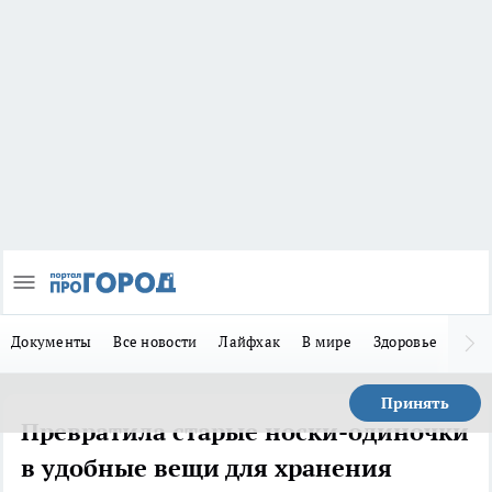
Документы
Все новости
Лайфхак
В мире
Здоровье
Зака
Принять
Превратила старые носки-одиночки
в удобные вещи для хранения