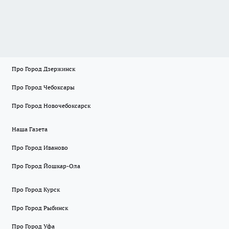
Про Город Дзержинск
Про Город Чебоксары
Про Город Новочебоксарск
Наша Газета
Про Город Иваново
Про Город Йошкар-Ола
Про Город Курск
Про Город Рыбинск
Про Город Уфа