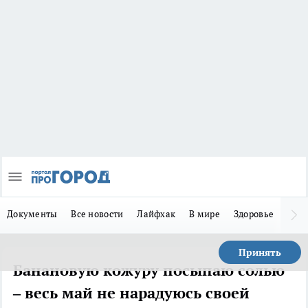
Документы
Все новости
Лайфхак
В мире
Здоровье
Зака
Принять
Банановую кожуру посыпаю солью
– весь май не нарадуюсь своей