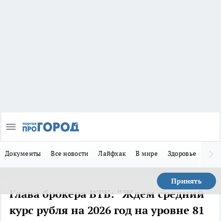
Документы
Все новости
Лайфхак
В мире
Здоровье
Зака
Принять
Глава брокера ВТБ: "Ждем средний
курс рубля на 2026 год на уровне 81