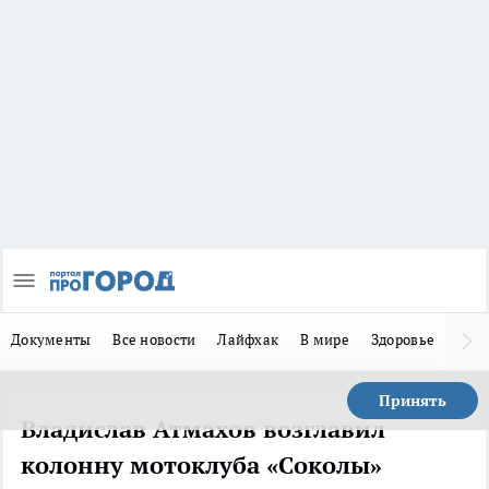
Документы
Все новости
Лайфхак
В мире
Здоровье
Зака
Принять
Владислав Атмахов возглавил
колонну мотоклуба «Соколы»