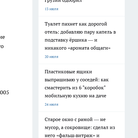
Грузии одобрил
13 июля
Туалет пахнет как дорогой
отель: добавляю пару капель в
ие
подставку ёршика — и
го
никакого «аромата общаги»
20 июля
Пластиковые ящики
выпрашиваю у соседей: как
смастерить из 6 "коробок"
2005
мобильную кухню на даче
24 июля
Старое окно с рамой — не
мусор, а сокровище: сделал из
него «фальш‑витраж» и