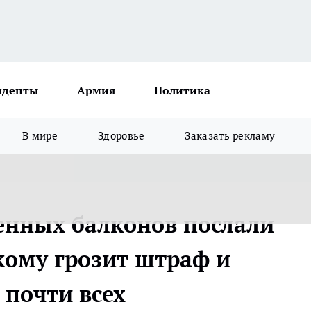
иденты
Армия
Политика
В мире
Здоровье
Заказать рекламу
енных балконов послали
кому грозит штраф и
 почти всех