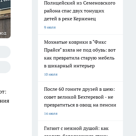
Полицейский из Семеновского
района спас двух тонущих
детей в реке Керженец
9 июля
род
Мохнатые коврики в "Фикс
Прайсе" взяла не под обувь: вот
как превратила старую мебель
в шикарный интерьер
10 июля
После 60 гоните друзей в шею:
ют:
совет великой Бехтеревой - не
ения
превратиться в овощ на пенсии
14 июля
Гигант с нежной душой: как