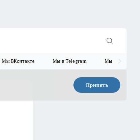
Мы ВКонтакте
Мы в Telegram
Мы в MAX
Принять