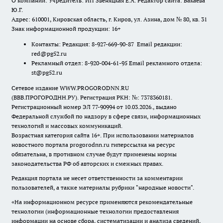
О компании: Учредитель: ИП Звеняцкая Е.А. Редактор сайта: Бакаева
Ю.Г.
Адрес: 610001, Кировская область, г. Киров, ул. Азина, дом № 80, кв. 31
Знак информационной продукции: 16+
Контакты: Редакция: 8-927-669-90-87 Email редакции:
red@pg52.ru
Рекламный отдел: 8-920-004-61-95 Email рекламного отдела:
st@pg52.ru
Сетевое издание WWW.PROGORODNN.RU
(ВВВ.ПРОГОРОДНН.РУ). Регистрация РКН: №: 7378360181.
Регистрационный номер ЭЛ 77-90994 от 10.03.2026., выдано
Федеральной службой по надзору в сфере связи, информационных
технологий и массовых коммуникаций.
Возрастная категория сайта 16+. При использовании материалов
новостного портала progorodnn.ru гиперссылка на ресурс
обязательна
,
в противном случае будут применены нормы
законодательства РФ об авторских и смежных правах.
Редакция портала не несет ответственности за комментарии
пользователей, а также материалы рубрики "народные новости".
«На информационном ресурсе применяются рекомендательные
технологии (информационные технологии предоставления
информации на основе сбора, систематизации и анализа сведений,