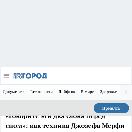
Документы
Все новости
Лайфхак
В мире
Здоровье
Зака
Принять
«Говорите эти два слова перед
сном»: как техника Джозефа Мерфи