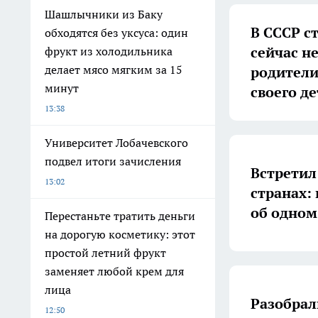
Шашлычники из Баку
В СССР с
обходятся без уксуса: один
сейчас н
фрукт из холодильника
делает мясо мягким за 15
родители
минут
своего де
13:38
Университет Лобачевского
подвел итоги зачисления
Встретил
13:02
странах:
об одном 
Перестаньте тратить деньги
на дорогую косметику: этот
простой летний фрукт
заменяет любой крем для
лица
Разобрал
12:50