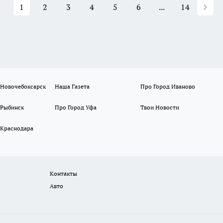
1
2
3
4
5
6
...
14
 Новочебоксарск
Наша Газета
Про Город Иваново
 Рыбинск
Про Город Уфа
Твои Новости
 Краснодара
Контакты
Авто