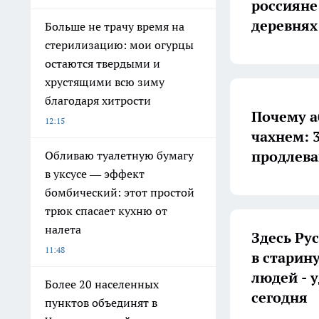
россияне
деревнях
Больше не трачу время на
стерилизацию: мои огурцы
остаются твердыми и
хрустящими всю зиму
благодаря хитрости
Почему а
12:15
чахнем: 3
продлева
Обливаю туалетную бумагу
в уксусе — эффект
бомбический: этот простой
трюк спасает кухню от
налета
Здесь Ру
11:48
в старин
людей - 
Более 20 населенных
сегодня
пунктов объединят в