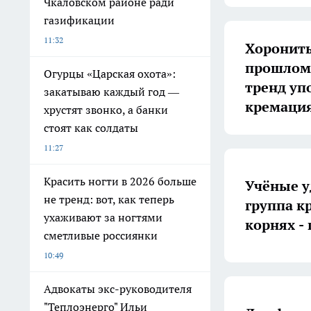
Чкаловском районе ради
газификации
11:32
Хоронить
прошлом:
Огурцы «Царская охота»:
тренд уп
закатываю каждый год —
кремаци
хрустят звонко, а банки
стоят как солдаты
11:27
Красить ногти в 2026 больше
Учёные у
не тренд: вот, как теперь
группа к
ухаживают за ногтями
корнях -
сметливые россиянки
10:49
Адвокаты экс-руководителя
"Теплоэнерго" Ильи