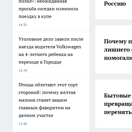
полке»: неожиданная
Россию
просьба соседки изменила
поездку в купе
14:35
Уголовное дело завели после
Почему п
наезда водителя Volkswagen
лишнего 
на 4-летнего ребенка на
помогали
переходе в Городце
14:19
Птицы облетают этот сорт
стороной: почему желтая
Бытовые 
малина станет вашим
превраща
главным фаворитом на
перенять
дачном участке
13:50