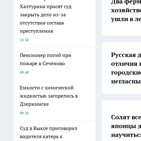
Два ферм
Халтурина просят суд
хозяйств
закрыть дело из-за
ушли в л
отсутствия состава
преступления
10:30
Русская 
Пенсионер погиб при
отличия 
пожаре в Сеченово
городски
09:48
негласны
Емкости с химической
жидкостью загорелись в
Дзержинске
09:28
Солят все
японцы д
Суд в Выксе приговорил
научитьс
водителя катера к