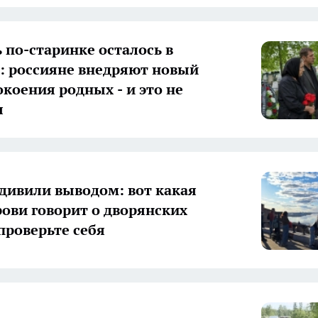
 по-старинке осталось в
 россияне внедряют новый
окоения родных - и это не
я
дивили выводом: вот какая
рови говорит о дворянских
 проверьте себя