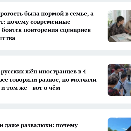
трогость была нормой в семье, а
ет: почему современные
 боятся повторения сценариев
тства
 русских жён иностранцев в 4
 все говорили разное, но молчали
и том же - вот о чём
и даже развалюхи: почему