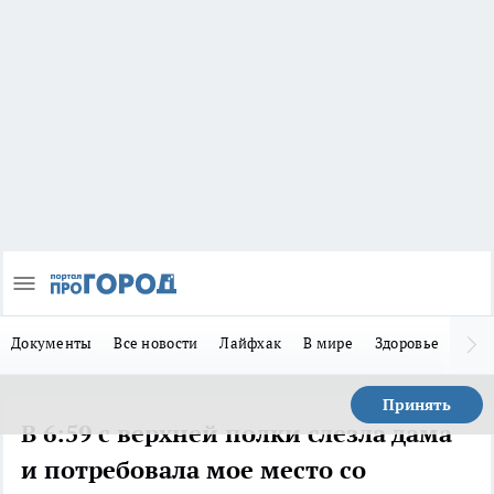
Документы
Все новости
Лайфхак
В мире
Здоровье
Зака
Принять
В 6:59 с верхней полки слезла дама
и потребовала мое место со