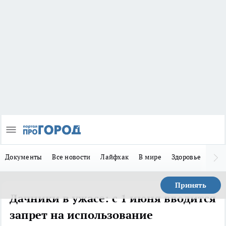
Документы
Все новости
Лайфхак
В мире
Здоровье
Зака
Принять
Дачники в ужасе: с 1 июня вводится
запрет на использование