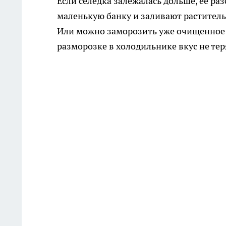
Если селёдка залежалась дольше, её ра
маленькую банку и заливают раститель
Или можно заморозить уже очищенное 
разморозке в холодильнике вкус не тер