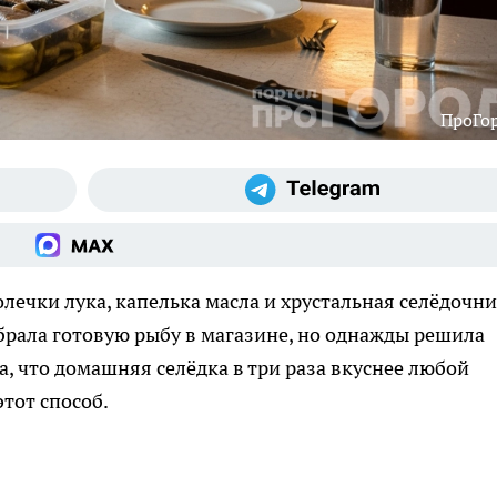
ПроГо
колечки лука, капелька масла и хрустальная селёдочн
 брала готовую рыбу в магазине, но однажды решила
, что домашняя селёдка в три раза вкуснее любой
этот способ.