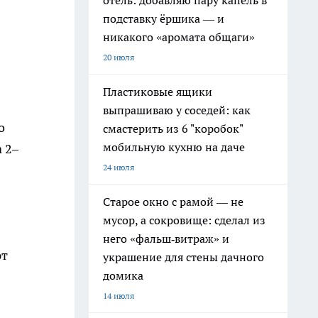
отель: добавляю пару капель в
подставку ёршика — и
никакого «аромата общаги»
20 июля
Пластиковые ящики
выпрашиваю у соседей: как
о
смастерить из 6 "коробок"
мобильную кухню на даче
 2–
24 июля
Старое окно с рамой — не
мусор, а сокровище: сделал из
него «фальш‑витраж» и
ют
украшение для стены дачного
домика
14 июля