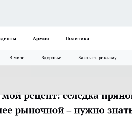
иденты
Армия
Политика
В мире
Здоровье
Заказать рекламу
 мой рецепт: селедка пряно
снее рыночной – нужно знат