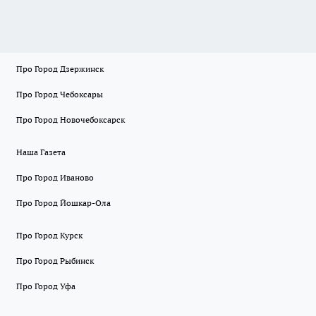
Про Город Дзержинск
Про Город Чебоксары
Про Город Новочебоксарск
Наша Газета
Про Город Иваново
Про Город Йошкар-Ола
Про Город Курск
Про Город Рыбинск
Про Город Уфа