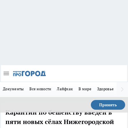
Документы
Все новости
Лайфхак
В мире
Здоровье
Зака
Принять
Карантин по бешенству введён в
пяти новых сёлах Нижегородской