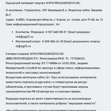
Городской интернет-портал WWW.PROGORODNN.RU
О компании: Учредитель: ИП Звеняцкая Е.А. Редактор сайта: Бакаева
Ю.Г.
Адрес: 610001, Кировская область, г. Киров, ул. Азина, дом № 80, кв. 31
Знак информационной продукции: 16+
Контакты: Редакция: 8-927-669-90-87 Email редакции:
red@pg52.ru
Рекламный отдел: 8-920-004-61-95 Email рекламного отдела:
st@pg52.ru
Сетевое издание WWW.PROGORODNN.RU
(ВВВ.ПРОГОРОДНН.РУ). Регистрация РКН: №: 7378360181.
Регистрационный номер ЭЛ 77-90994 от 10.03.2026., выдано
Федеральной службой по надзору в сфере связи, информационных
технологий и массовых коммуникаций.
Возрастная категория сайта 16+. При использовании материалов
новостного портала progorodnn.ru гиперссылка на ресурс
обязательна
,
в противном случае будут применены нормы
законодательства РФ об авторских и смежных правах.
Редакция портала не несет ответственности за комментарии
пользователей, а также материалы рубрики "народные новости".
«На информационном ресурсе применяются рекомендательные