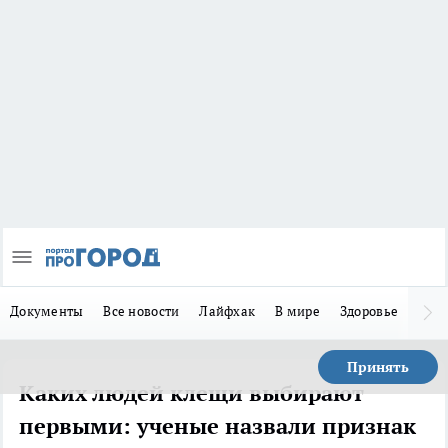
Документы
Все новости
Лайфхак
В мире
Здоровье
Зака
Принять
Каких людей клещи выбирают
первыми: ученые назвали признак