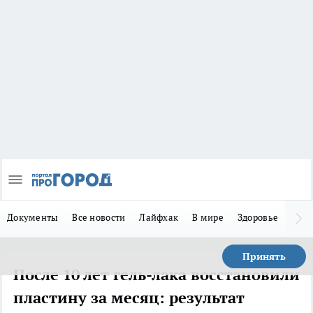
Документы
Все новости
Лайфхак
В мире
Здоровье
Зака
Принять
После 10 лет гель-лака восстановили
пластину за месяц: результат