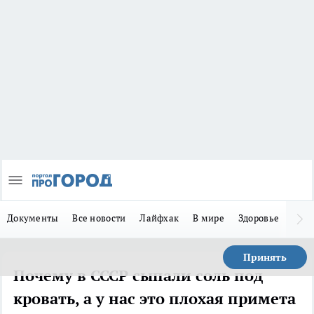
Документы
Все новости
Лайфхак
В мире
Здоровье
Зака
Принять
Почему в СССР сыпали соль под
кровать, а у нас это плохая примета