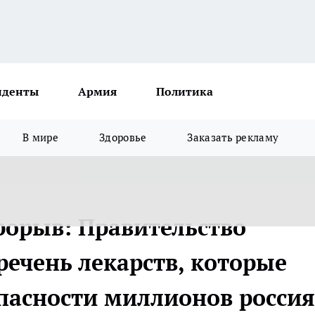
иденты
Армия
Политика
В мире
Здоровье
Заказать рекламу
орыв: Правительство
речень лекарств, которые
опасности миллионов росси