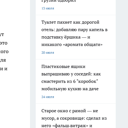
Грузии одобрил
13 июля
Туалет пахнет как дорогой
отель: добавляю пару капель в
ут
подставку ёршика — и
это
никакого «аромата общаги»
ного
20 июля
для
Пластиковые ящики
и и
выпрашиваю у соседей: как
смастерить из 6 "коробок"
мобильную кухню на даче
24 июля
Старое окно с рамой — не
мусор, а сокровище: сделал из
него «фальш‑витраж» и