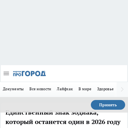
Документы
Все новости
Лайфхак
В мире
Здоровье
Зака
Принять
Единственный знак зодиака,
который останется один в 2026 году