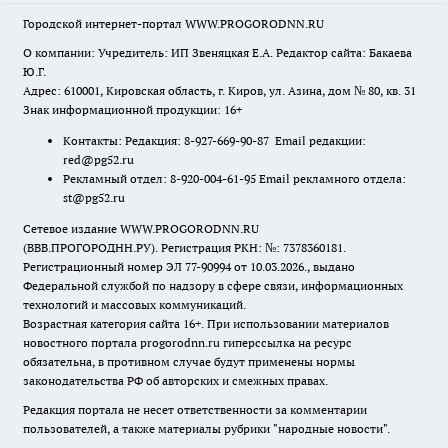
Городской интернет-портал WWW.PROGORODNN.RU
О компании: Учредитель: ИП Звеняцкая Е.А. Редактор сайта: Бакаева
Ю.Г.
Адрес: 610001, Кировская область, г. Киров, ул. Азина, дом № 80, кв. 31
Знак информационной продукции: 16+
Контакты: Редакция: 8-927-669-90-87 Email редакции:
red@pg52.ru
Рекламный отдел: 8-920-004-61-95 Email рекламного отдела:
st@pg52.ru
Сетевое издание WWW.PROGORODNN.RU
(ВВВ.ПРОГОРОДНН.РУ). Регистрация РКН: №: 7378360181.
Регистрационный номер ЭЛ 77-90994 от 10.03.2026., выдано
Федеральной службой по надзору в сфере связи, информационных
технологий и массовых коммуникаций.
Возрастная категория сайта 16+. При использовании материалов
новостного портала progorodnn.ru гиперссылка на ресурс
обязательна
,
в противном случае будут применены нормы
законодательства РФ об авторских и смежных правах.
Редакция портала не несет ответственности за комментарии
пользователей, а также материалы рубрики "народные новости".