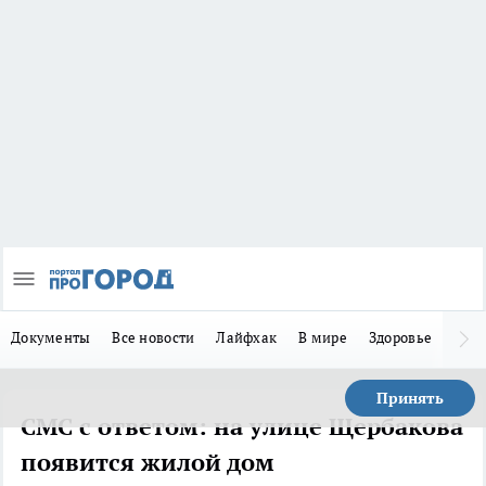
Документы
Все новости
Лайфхак
В мире
Здоровье
Зака
Принять
СМС с ответом: на улице Щербакова
появится жилой дом