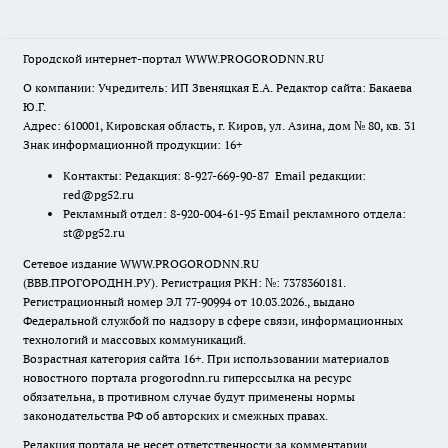
Городской интернет-портал WWW.PROGORODNN.RU
О компании: Учредитель: ИП Звеняцкая Е.А. Редактор сайта: Бакаева
Ю.Г.
Адрес: 610001, Кировская область, г. Киров, ул. Азина, дом № 80, кв. 31
Знак информационной продукции: 16+
Контакты: Редакция: 8-927-669-90-87 Email редакции:
red@pg52.ru
Рекламный отдел: 8-920-004-61-95 Email рекламного отдела:
st@pg52.ru
Сетевое издание WWW.PROGORODNN.RU
(ВВВ.ПРОГОРОДНН.РУ). Регистрация РКН: №: 7378360181.
Регистрационный номер ЭЛ 77-90994 от 10.03.2026., выдано
Федеральной службой по надзору в сфере связи, информационных
технологий и массовых коммуникаций.
Возрастная категория сайта 16+. При использовании материалов
новостного портала progorodnn.ru гиперссылка на ресурс
обязательна
,
в противном случае будут применены нормы
законодательства РФ об авторских и смежных правах.
Редакция портала не несет ответственности за комментарии