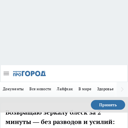
Документы
Все новости
Лайфхак
В мире
Здоровье
Зака
Принять
Возвращаю зеркалу блеск за 2
минуты — без разводов и усилий: