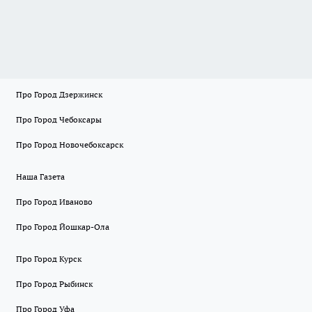
Про Город Дзержинск
Про Город Чебоксары
Про Город Новочебоксарск
Наша Газета
Про Город Иваново
Про Город Йошкар-Ола
Про Город Курск
Про Город Рыбинск
Про Город Уфа