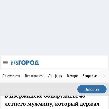
Документы
Все новости
Лайфхак
В мире
Здоровье
Зака
Принять
В Дзержинске обнаружили 46-
летнего мужчину, который держал