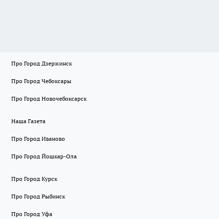
Про Город Дзержинск
Про Город Чебоксары
Про Город Новочебоксарск
Наша Газета
Про Город Иваново
Про Город Йошкар-Ола
Про Город Курск
Про Город Рыбинск
Про Город Уфа