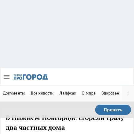
Документы
Все новости
Лайфхак
В мире
Здоровье
Зака
Принять
В Нижнем Новгороде сгорели сразу
два частных дома