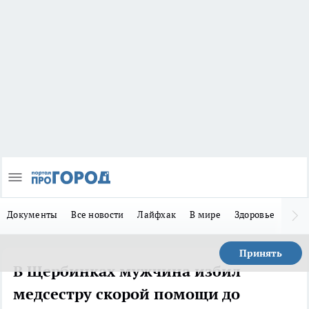
Документы
Все новости
Лайфхак
В мире
Здоровье
Зака
Принять
В Щербинках мужчина избил
медсестру скорой помощи до