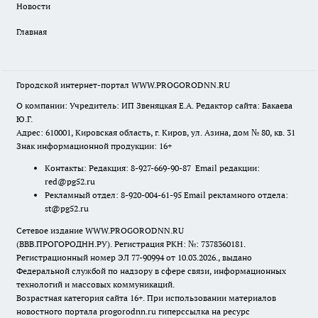
Новости
Главная
Городской интернет-портал WWW.PROGORODNN.RU
О компании: Учредитель: ИП Звеняцкая Е.А. Редактор сайта: Бакаева
Ю.Г.
Адрес: 610001, Кировская область, г. Киров, ул. Азина, дом № 80, кв. 31
Знак информационной продукции: 16+
Контакты: Редакция: 8-927-669-90-87 Email редакции:
red@pg52.ru
Рекламный отдел: 8-920-004-61-95 Email рекламного отдела:
st@pg52.ru
Сетевое издание WWW.PROGORODNN.RU
(ВВВ.ПРОГОРОДНН.РУ). Регистрация РКН: №: 7378360181.
Регистрационный номер ЭЛ 77-90994 от 10.03.2026., выдано
Федеральной службой по надзору в сфере связи, информационных
технологий и массовых коммуникаций.
Возрастная категория сайта 16+. При использовании материалов
новостного портала progorodnn.ru гиперссылка на ресурс