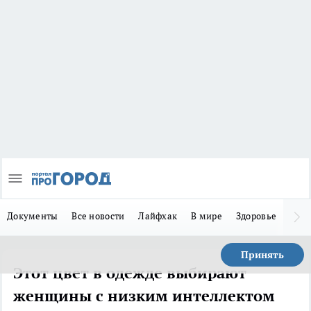
Документы
Все новости
Лайфхак
В мире
Здоровье
Зака
Принять
Этот цвет в одежде выбирают
женщины с низким интеллектом