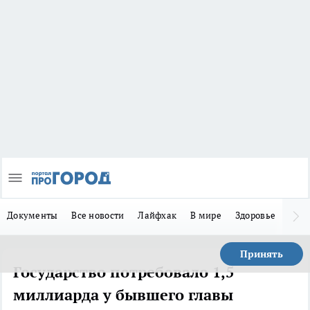
Документы
Все новости
Лайфхак
В мире
Здоровье
Зака
Принять
Государство потребовало 1,5
миллиарда у бывшего главы