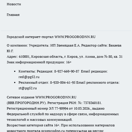
Новости
Главная
Городской интернет-портал WWW.PROGORODNN.RU
О компании: Учредитель: ИП Звеняцкая Е.А. Редактор сайта: Бакаева
Ю.Г.
Адрес: 610001, Кировская область, г. Киров, ул. Азина, дом № 80, кв. 31
Знак информационной продукции: 16+
Контакты: Редакция: 8-927-669-90-87 Email редакции:
red@pg52.ru
Рекламный отдел: 8-920-004-61-95 Email рекламного отдела:
st@pg52.ru
Сетевое издание WWW.PROGORODNN.RU
(ВВВ.ПРОГОРОДНН.РУ). Регистрация РКН: №: 7378360181.
Регистрационный номер ЭЛ 77-90994 от 10.03.2026., выдано
Федеральной службой по надзору в сфере связи, информационных
технологий и массовых коммуникаций.
Возрастная категория сайта 16+. При использовании материалов
новостного портала progorodnn.ru гиперссылка на ресурс