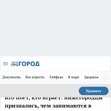
Документы
Все новости
Лайфхак
В мире
Здоровье
Зака
Принять
Кто поет, кто играет: нижегородцы
признались, чем занимаются в