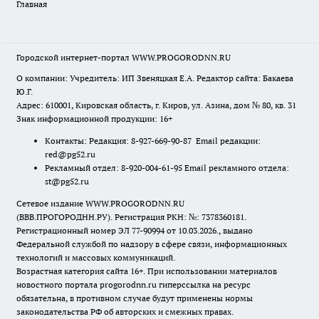
Главная
Городской интернет-портал WWW.PROGORODNN.RU
О компании: Учредитель: ИП Звеняцкая Е.А. Редактор сайта: Бакаева
Ю.Г.
Адрес: 610001, Кировская область, г. Киров, ул. Азина, дом № 80, кв. 31
Знак информационной продукции: 16+
Контакты: Редакция: 8-927-669-90-87 Email редакции:
red@pg52.ru
Рекламный отдел: 8-920-004-61-95 Email рекламного отдела:
st@pg52.ru
Сетевое издание WWW.PROGORODNN.RU
(ВВВ.ПРОГОРОДНН.РУ). Регистрация РКН: №: 7378360181.
Регистрационный номер ЭЛ 77-90994 от 10.03.2026., выдано
Федеральной службой по надзору в сфере связи, информационных
технологий и массовых коммуникаций.
Возрастная категория сайта 16+. При использовании материалов
новостного портала progorodnn.ru гиперссылка на ресурс
обязательна
,
в противном случае будут применены нормы
законодательства РФ об авторских и смежных правах.