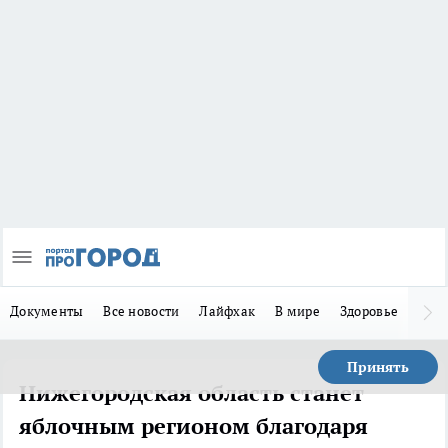
Документы
Все новости
Лайфхак
В мире
Здоровье
Зака
Принять
Нижегородская область станет
яблочным регионом благодаря