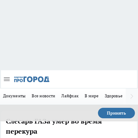
Документы
Все новости
Лайфхак
В мире
Здоровье
Зака
Принять
Слесарь ГАЗа умер во время
перекура