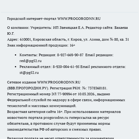
Городской интернет-портал WWW.PROGORODNN.RU
О компании: Учредитель: ИП Звеняцкая Е.А. Редактор сайта: Бакаева
Ю.Г.
Адрес: 610001, Кировская область, г. Киров, ул. Азина, дом № 80, кв. 31
Знак информационной продукции: 16+
Контакты: Редакция: 8-927-669-90-87 Email редакции:
red@pg52.ru
Рекламный отдел: 8-920-004-61-95 Email рекламного отдела:
st@pg52.ru
Сетевое издание WWW.PROGORODNN.RU
(ВВВ.ПРОГОРОДНН.РУ). Регистрация РКН: №: 7378360181.
Регистрационный номер ЭЛ 77-90994 от 10.03.2026., выдано
Федеральной службой по надзору в сфере связи, информационных
технологий и массовых коммуникаций.
Возрастная категория сайта 16+. При использовании материалов
новостного портала progorodnn.ru гиперссылка на ресурс
обязательна
,
в противном случае будут применены нормы
законодательства РФ об авторских и смежных правах.
Редакция портала не несет ответственности за комментарии