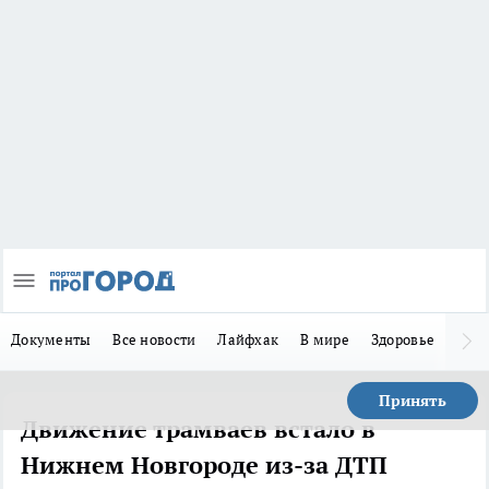
Документы
Все новости
Лайфхак
В мире
Здоровье
Зака
Принять
Движение трамваев встало в
Нижнем Новгороде из-за ДТП