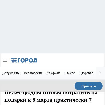
Документы
Все новости
Лайфхак
В мире
Здоровье
Зака
Принять
Нижегородцы готовы потратить на
подарки к 8 марта практически 7