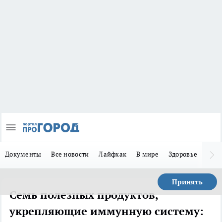
Документы
Все новости
Лайфхак
В мире
Здоровье
Зака
Принять
Семь полезных продуктов,
укрепляющие иммунную систему: