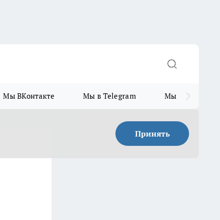
Мы ВКонтакте
Мы в Telegram
Мы в MAX
Принять