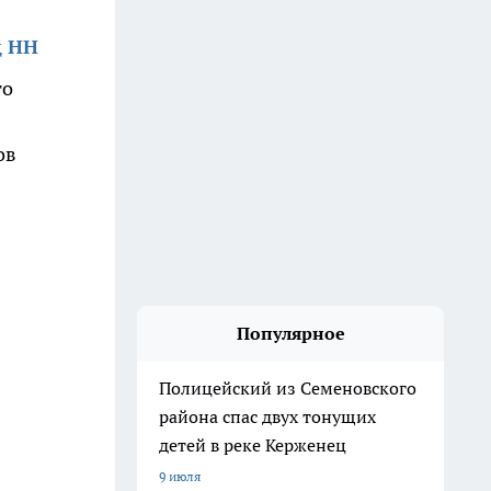
д НН
го
ов
Популярное
Полицейский из Семеновского
района спас двух тонущих
детей в реке Керженец
9 июля