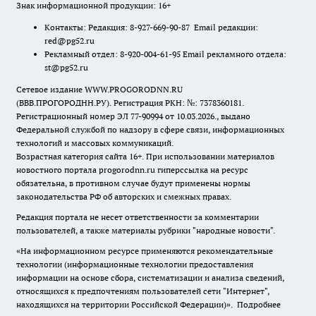
Знак информационной продукции: 16+
Контакты: Редакция: 8-927-669-90-87 Email редакции:
red@pg52.ru
Рекламный отдел: 8-920-004-61-95 Email рекламного отдела:
st@pg52.ru
Сетевое издание WWW.PROGORODNN.RU
(ВВВ.ПРОГОРОДНН.РУ). Регистрация РКН: №: 7378360181.
Регистрационный номер ЭЛ 77-90994 от 10.03.2026., выдано
Федеральной службой по надзору в сфере связи, информационных
технологий и массовых коммуникаций.
Возрастная категория сайта 16+. При использовании материалов
новостного портала progorodnn.ru гиперссылка на ресурс
обязательна
,
в противном случае будут применены нормы
законодательства РФ об авторских и смежных правах.
Редакция портала не несет ответственности за комментарии
пользователей, а также материалы рубрики "народные новости".
«На информационном ресурсе применяются рекомендательные
технологии (информационные технологии предоставления
информации на основе сбора, систематизации и анализа сведений,
относящихся к предпочтениям пользователей сети "Интернет",
находящихся на территории Российской Федерации)».
Подробнее