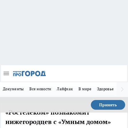
Документы
Все новости
Лайфхак
В мире
Здоровье
Зака
Принять
«Ростелеком» познакомит
нижегородцев с «Умным домом»