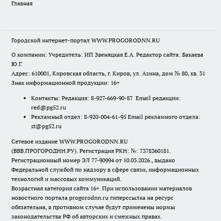
Главная
Городской интернет-портал WWW.PROGORODNN.RU
О компании: Учредитель: ИП Звеняцкая Е.А. Редактор сайта: Бакаева
Ю.Г.
Адрес: 610001, Кировская область, г. Киров, ул. Азина, дом № 80, кв. 31
Знак информационной продукции: 16+
Контакты: Редакция: 8-927-669-90-87 Email редакции:
red@pg52.ru
Рекламный отдел: 8-920-004-61-95 Email рекламного отдела:
st@pg52.ru
Сетевое издание WWW.PROGORODNN.RU
(ВВВ.ПРОГОРОДНН.РУ). Регистрация РКН: №: 7378360181.
Регистрационный номер ЭЛ 77-90994 от 10.03.2026., выдано
Федеральной службой по надзору в сфере связи, информационных
технологий и массовых коммуникаций.
Возрастная категория сайта 16+. При использовании материалов
новостного портала progorodnn.ru гиперссылка на ресурс
обязательна
,
в противном случае будут применены нормы
законодательства РФ об авторских и смежных правах.