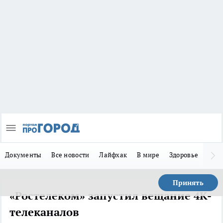
Документы
Все новости
Лайфхак
В мире
Здоровье
Зака
Принять
«Ростелеком» запустил вещание 4K-
телеканалов