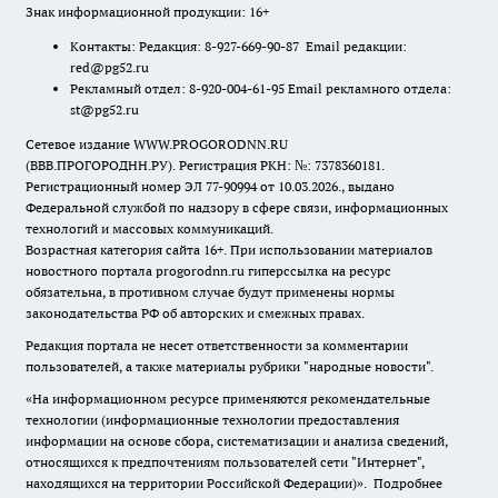
Знак информационной продукции: 16+
Контакты: Редакция: 8-927-669-90-87 Email редакции:
red@pg52.ru
Рекламный отдел: 8-920-004-61-95 Email рекламного отдела:
st@pg52.ru
Сетевое издание WWW.PROGORODNN.RU
(ВВВ.ПРОГОРОДНН.РУ). Регистрация РКН: №: 7378360181.
Регистрационный номер ЭЛ 77-90994 от 10.03.2026., выдано
Федеральной службой по надзору в сфере связи, информационных
технологий и массовых коммуникаций.
Возрастная категория сайта 16+. При использовании материалов
новостного портала progorodnn.ru гиперссылка на ресурс
обязательна
,
в противном случае будут применены нормы
законодательства РФ об авторских и смежных правах.
Редакция портала не несет ответственности за комментарии
пользователей, а также материалы рубрики "народные новости".
«На информационном ресурсе применяются рекомендательные
технологии (информационные технологии предоставления
информации на основе сбора, систематизации и анализа сведений,
относящихся к предпочтениям пользователей сети "Интернет",
находящихся на территории Российской Федерации)».
Подробнее