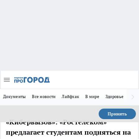
Документы
Все новости
Лайфхак
В мире
Здоровье
Зака
Принять
«Кибервызов»: «Ростелеком»
предлагает студентам подняться на