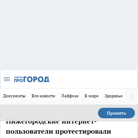
Документы
Все новости
Лайфхак
В мире
Здоровье
Зака
Принять
Нижегородские интернет-
пользователи протестировали