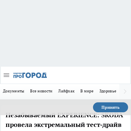
Документы
Все новости
Лайфхак
В мире
Здоровье
Зака
Принять
Незабываемый EXPERIENCE: ŠKODA
провела экстремальный тест-драйв