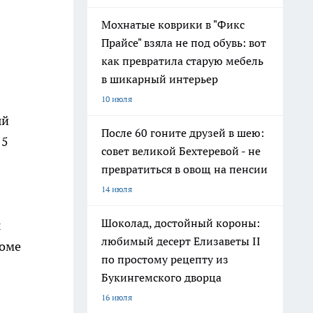
Мохнатые коврики в "Фикс
Прайсе" взяла не под обувь: вот
как превратила старую мебель
в шикарный интерьер
10 июля
ый
После 60 гоните друзей в шею:
15
совет великой Бехтеревой - не
превратиться в овощ на пенсии
14 июля
Шоколад, достойный короны:
ы
любимый десерт Елизаветы II
роме
по простому рецепту из
Букингемского дворца
16 июля