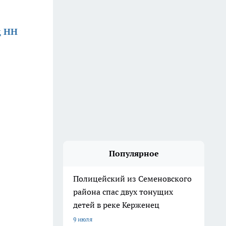
д НН
Популярное
Полицейский из Семеновского
района спас двух тонущих
детей в реке Керженец
9 июля