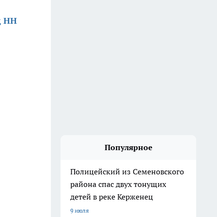
д НН
Популярное
Полицейский из Семеновского
района спас двух тонущих
детей в реке Керженец
9 июля