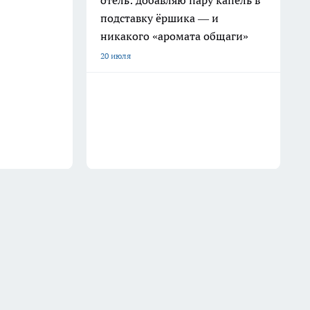
отель: добавляю пару капель в
подставку ёршика — и
никакого «аромата общаги»
20 июля