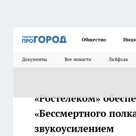
Общество
Инц
Документы
Все новости
Лайфхак
«Ростелеком» обесп
«Бессмертного полк
звукоусилением