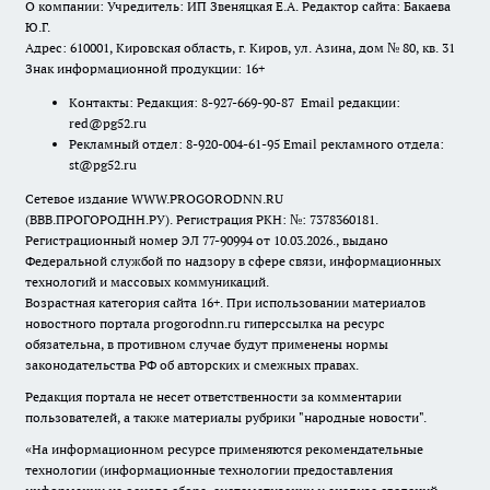
О компании: Учредитель: ИП Звеняцкая Е.А. Редактор сайта: Бакаева
Ю.Г.
Адрес: 610001, Кировская область, г. Киров, ул. Азина, дом № 80, кв. 31
Знак информационной продукции: 16+
Контакты: Редакция: 8-927-669-90-87 Email редакции:
red@pg52.ru
Рекламный отдел: 8-920-004-61-95 Email рекламного отдела:
st@pg52.ru
Сетевое издание WWW.PROGORODNN.RU
(ВВВ.ПРОГОРОДНН.РУ). Регистрация РКН: №: 7378360181.
Регистрационный номер ЭЛ 77-90994 от 10.03.2026., выдано
Федеральной службой по надзору в сфере связи, информационных
технологий и массовых коммуникаций.
Возрастная категория сайта 16+. При использовании материалов
новостного портала progorodnn.ru гиперссылка на ресурс
обязательна
,
в противном случае будут применены нормы
законодательства РФ об авторских и смежных правах.
Редакция портала не несет ответственности за комментарии
пользователей, а также материалы рубрики "народные новости".
«На информационном ресурсе применяются рекомендательные
технологии (информационные технологии предоставления