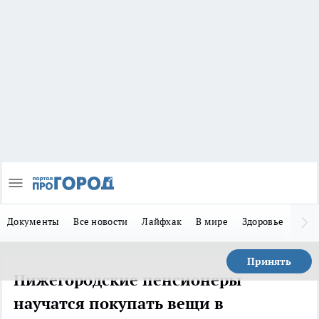
Документы
Все новости
Лайфхак
В мире
Здоровье
Зака
Принять
Нижегородские пенсионеры
научатся покупать вещи в