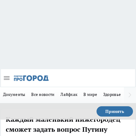
Документы
Все новости
Лайфхак
В мире
Здоровье
Зака
Принять
Каждый маленький нижегородец
сможет задать вопрос Путину