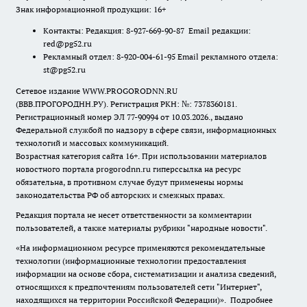
Знак информационной продукции: 16+
Контакты: Редакция: 8-927-669-90-87 Email редакции:
red@pg52.ru
Рекламный отдел: 8-920-004-61-95 Email рекламного отдела:
st@pg52.ru
Сетевое издание WWW.PROGORODNN.RU
(ВВВ.ПРОГОРОДНН.РУ). Регистрация РКН: №: 7378360181.
Регистрационный номер ЭЛ 77-90994 от 10.03.2026., выдано
Федеральной службой по надзору в сфере связи, информационных
технологий и массовых коммуникаций.
Возрастная категория сайта 16+. При использовании материалов
новостного портала progorodnn.ru гиперссылка на ресурс
обязательна
,
в противном случае будут применены нормы
законодательства РФ об авторских и смежных правах.
Редакция портала не несет ответственности за комментарии
пользователей, а также материалы рубрики "народные новости".
«На информационном ресурсе применяются рекомендательные
технологии (информационные технологии предоставления
информации на основе сбора, систематизации и анализа сведений,
относящихся к предпочтениям пользователей сети "Интернет",
находящихся на территории Российской Федерации)».
Подробнее