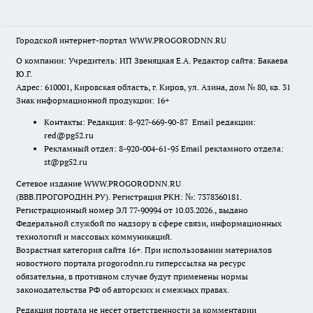
Городской интернет-портал WWW.PROGORODNN.RU
О компании: Учредитель: ИП Звеняцкая Е.А. Редактор сайта: Бакаева
Ю.Г.
Адрес: 610001, Кировская область, г. Киров, ул. Азина, дом № 80, кв. 31
Знак информационной продукции: 16+
Контакты: Редакция: 8-927-669-90-87 Email редакции:
red@pg52.ru
Рекламный отдел: 8-920-004-61-95 Email рекламного отдела:
st@pg52.ru
Сетевое издание WWW.PROGORODNN.RU
(ВВВ.ПРОГОРОДНН.РУ). Регистрация РКН: №: 7378360181.
Регистрационный номер ЭЛ 77-90994 от 10.03.2026., выдано
Федеральной службой по надзору в сфере связи, информационных
технологий и массовых коммуникаций.
Возрастная категория сайта 16+. При использовании материалов
новостного портала progorodnn.ru гиперссылка на ресурс
обязательна
,
в противном случае будут применены нормы
законодательства РФ об авторских и смежных правах.
Редакция портала не несет ответственности за комментарии