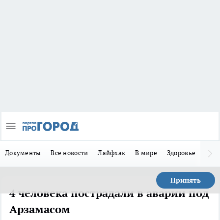
Документы
Все новости
Лайфхак
В мире
Здоровье
Зака
Принять
4 человека пострадали в аварии под
Арзамасом