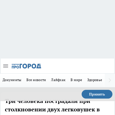
Документы
Все новости
Лайфхак
В мире
Здоровье
Зака
Принять
Три человека пострадали при
столкновении двух легковушек в