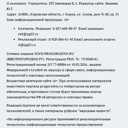
О компании: Учредитель: ИП Звеняцкая Е.А. Редактор сайта: Бакаева
Ю.Г.
Адрес: 610001, Кировская область, г. Киров, ул. Азина, дом № 80, кв. 31
Знак информационной продукции: 16+
Контакты: Редакция: 8-927-669-90-87 Email редакции:
red@pg52.ru
Рекламный отдел: 8-920-004-61-95 Email рекламного отдела:
st@pg52.ru
Сетевое издание WWW.PROGORODNN.RU
(ВВВ.ПРОГОРОДНН.РУ). Регистрация РКН: №: 7378360181.
Регистрационный номер ЭЛ 77-90994 от 10.03.2026., выдано
Федеральной службой по надзору в сфере связи, информационных
технологий и массовых коммуникаций.
Возрастная категория сайта 16+. При использовании материалов
новостного портала progorodnn.ru гиперссылка на ресурс
обязательна
,
в противном случае будут применены нормы
законодательства РФ об авторских и смежных правах.
Редакция портала не несет ответственности за комментарии
пользователей, а также материалы рубрики "народные новости".
«На информационном ресурсе применяются рекомендательные
технологии (информационные технологии предоставления