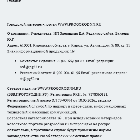
Главная
Городской интернет-портал WWW.PROGORODNN.RU
О компании: Учредитель: ИП Звеняцкая Е.А. Редактор сайта: Бакаева
Ю.Г.
Адрес: 610001, Кировская область, г. Киров, ул. Азина, дом № 80, кв. 31
Знак информационной продукции: 16+
Контакты: Редакция: 8-927-669-90-87 Email редакции:
red@pg52.ru
Рекламный отдел: 8-920-004-61-95 Email рекламного отдела:
st@pg52.ru
Сетевое издание WWW.PROGORODNN.RU
(ВВВ.ПРОГОРОДНН.РУ). Регистрация РКН: №: 7378360181.
Регистрационный номер ЭЛ 77-90994 от 10.03.2026., выдано
Федеральной службой по надзору в сфере связи, информационных
технологий и массовых коммуникаций.
Возрастная категория сайта 16+. При использовании материалов
новостного портала progorodnn.ru гиперссылка на ресурс
обязательна
,
в противном случае будут применены нормы
законодательства РФ об авторских и смежных правах.