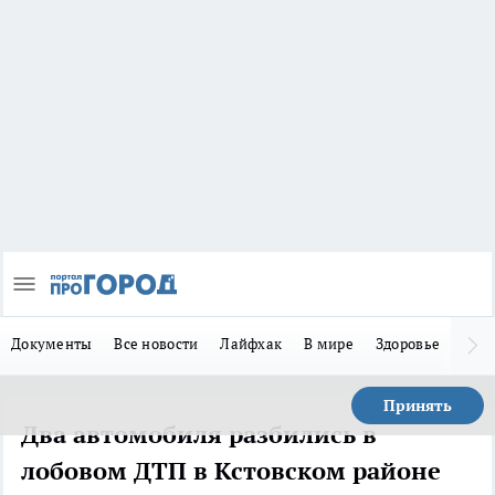
Документы
Все новости
Лайфхак
В мире
Здоровье
Зака
Принять
Два автомобиля разбились в
лобовом ДТП в Кстовском районе