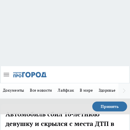
Документы
Все новости
Лайфхак
В мире
Здоровье
Зака
Принять
Автомобиль сбил 16-летнюю
девушку и скрылся с места ДТП в