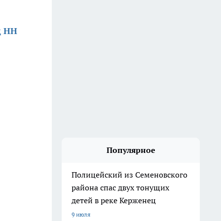
д НН
Популярное
Полицейский из Семеновского
района спас двух тонущих
детей в реке Керженец
9 июля