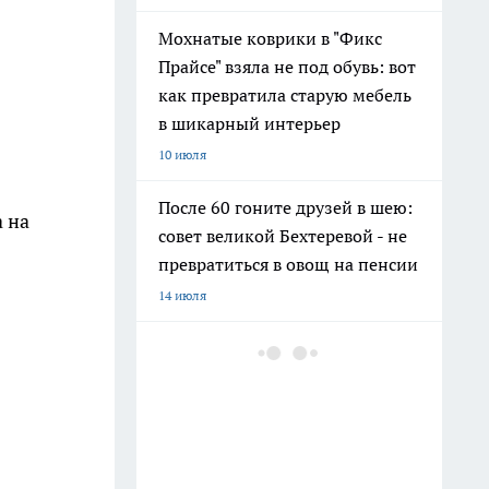
Мохнатые коврики в "Фикс
Прайсе" взяла не под обувь: вот
как превратила старую мебель
в шикарный интерьер
10 июля
После 60 гоните друзей в шею:
 на
совет великой Бехтеревой - не
превратиться в овощ на пенсии
14 июля
Гигант с нежной душой: как
создать белоснежную стену
цветов, от которой
невозможно отвести взгляд
13 июля