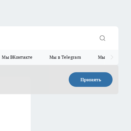
Мы ВКонтакте
Мы в Telegram
Мы в MAX
Принять